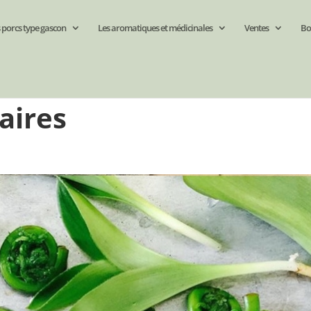
 porcs type gascon
Les aromatiques et médicinales
Ventes
Bo
aires