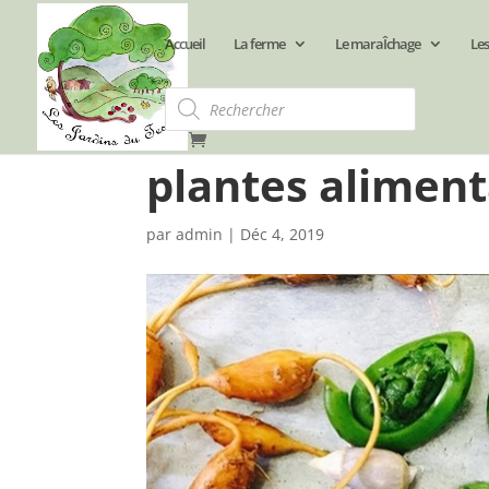
Accueil
La ferme
Le maraÎchage
Les
Recherche
de
produits
plantes aliment
par
admin
|
Déc 4, 2019