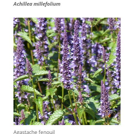
Achillea millefolium
Agastache fenouil