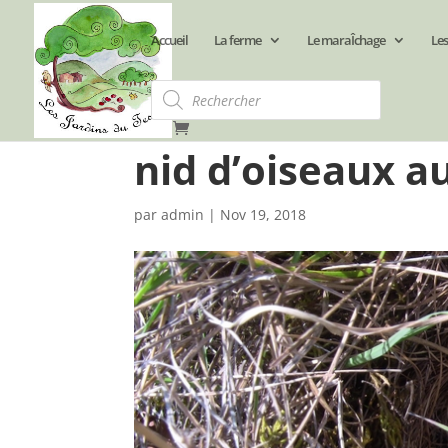
Accueil
La ferme
Le maraÎchage
Les
Recherche
de
produits
nid d’oiseaux au
par
admin
|
Nov 19, 2018