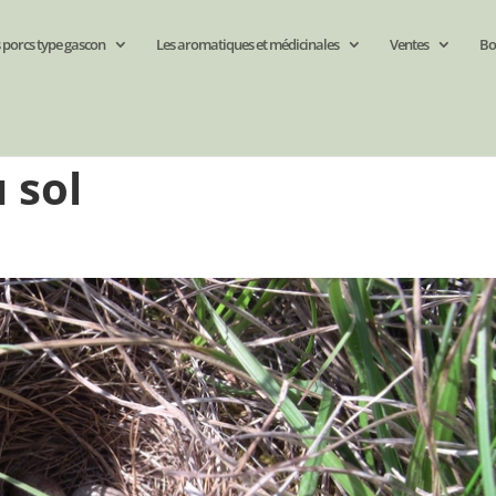
 porcs type gascon
Les aromatiques et médicinales
Ventes
Bo
 sol