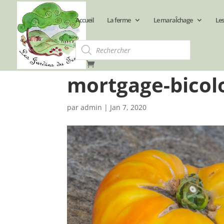
Accueil
La ferme
Le maraÎchage
Les
Recherche
de
produits
mortgage-bicolo
par
admin
|
Jan 7, 2020