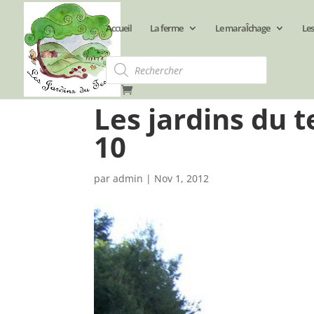
Accueil
La ferme
Le maraÎchage
Les
Recherche
de
produits
Les jardins du
10
par
admin
|
Nov 1, 2012