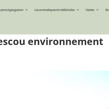
 porcs type gascon
Les aromatiques et médicinales
Ventes
Bo
 tescou environnement