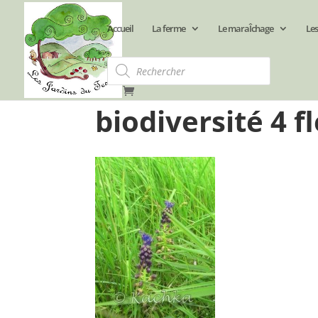
Accueil
La ferme
Le maraÎchage
Les
Recherche
de
produits
biodiversité 4 