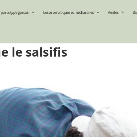
 porcs type gascon
Les aromatiques et médicinales
Ventes
Bo
 le salsifis