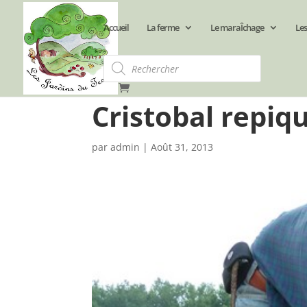
Accueil
La ferme
Le maraÎchage
Les
Recherche
de
produits
Cristobal repique
par
admin
|
Août 31, 2013