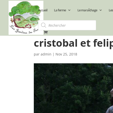
Accueil
La ferme
Le maraÎchage
Les
Recherche
de
produits
cristobal et fel
par
admin
|
Nov 25, 2018