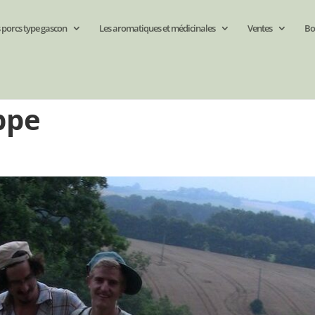
 porcs type gascon
Les aromatiques et médicinales
Ventes
Bo
ippe