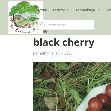
Accueil
La ferme
Le maraÎchage
Les
Recherche
de
produits
black cherry
par
admin
|
Jan 7, 2020