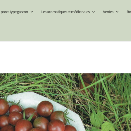
 porcs type gascon
Les aromatiques et médicinales
Ventes
Bo