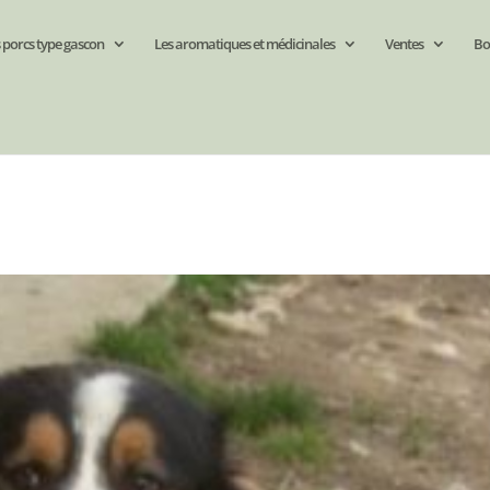
 porcs type gascon
Les aromatiques et médicinales
Ventes
Bo