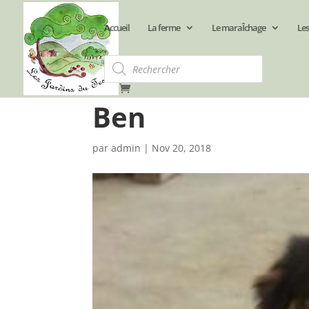
Accueil
La ferme
Le maraÎchage
Les
Recherche
de
produits
Ben
par
admin
|
Nov 20, 2018