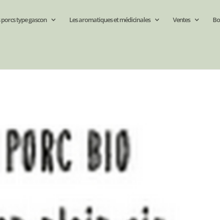
 porcs type gascon
Les aromatiques et médicinales
Ventes
Bo