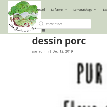
Accueil
La ferme
Le maraÎchage
Les
Recherche
de
produits
dessin porc
par
admin
|
Déc 12, 2019