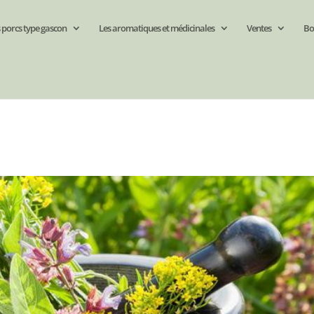
 porcs type gascon
Les aromatiques et médicinales
Ventes
Bo