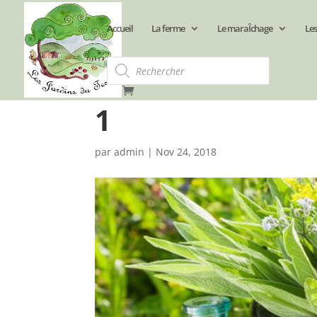
Accueil
La ferme
Le maraÎchage
Les
Recherche
de
produits
1
par
admin
|
Nov 24, 2018